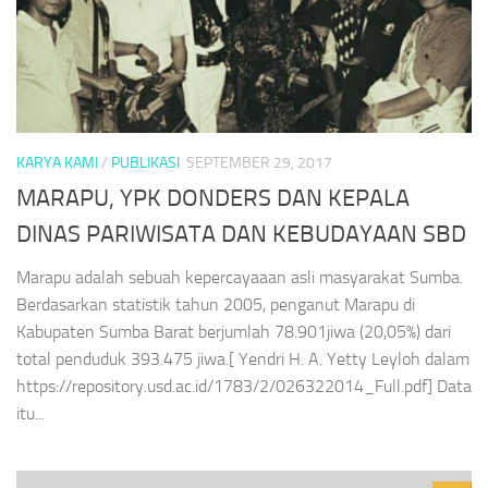
KARYA KAMI
/
PUBLIKASI
SEPTEMBER 29, 2017
MARAPU, YPK DONDERS DAN KEPALA
DINAS PARIWISATA DAN KEBUDAYAAN SBD
Marapu adalah sebuah kepercayaaan asli masyarakat Sumba.
Berdasarkan statistik tahun 2005, penganut Marapu di
Kabupaten Sumba Barat berjumlah 78.901jiwa (20,05%) dari
total penduduk 393.475 jiwa.[ Yendri H. A. Yetty Leyloh dalam
https://repository.usd.ac.id/1783/2/026322014_Full.pdf] Data
itu...