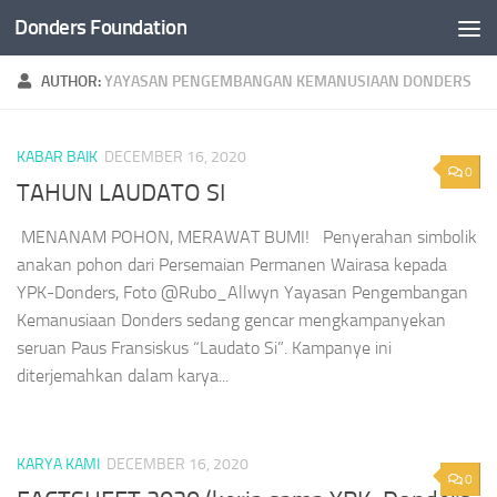
Donders Foundation
Skip to content
AUTHOR:
YAYASAN PENGEMBANGAN KEMANUSIAAN DONDERS
KABAR BAIK
DECEMBER 16, 2020
0
TAHUN LAUDATO SI
MENANAM POHON, MERAWAT BUMI! Penyerahan simbolik
anakan pohon dari Persemaian Permanen Wairasa kepada
YPK-Donders, Foto @Rubo_Allwyn Yayasan Pengembangan
Kemanusiaan Donders sedang gencar mengkampanyekan
seruan Paus Fransiskus “Laudato Si”. Kampanye ini
diterjemahkan dalam karya...
KARYA KAMI
DECEMBER 16, 2020
0