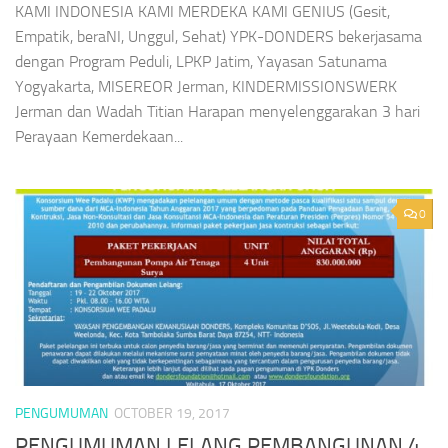
KAMI INDONESIA KAMI MERDEKA KAMI GENIUS (Gesit,
Empatik, beraNI, Unggul, Sehat) YPK-DONDERS bekerjasama
dengan Program Peduli, LPKP Jatim, Yayasan Satunama
Yogyakarta, MISEREOR Jerman, KINDERMISSIONSWERK
Jerman dan Wadah Titian Harapan menyelenggarakan 3 hari
Perayaan Kemerdekaan...
0
PENGUMUMAN
OCTOBER 19, 2017
PENGUMUMAN LELANG PEMBANGUNAN 4