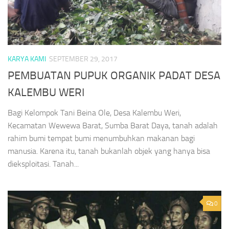
KARYA KAMI
SEPTEMBER 29, 2017
PEMBUATAN PUPUK ORGANIK PADAT DESA
KALEMBU WERI
Bagi Kelompok Tani Beina Ole, Desa Kalembu Weri,
Kecamatan Wewewa Barat, Sumba Barat Daya, tanah adalah
rahim bumi tempat bumi menumbuhkan makanan bagi
manusia. Karena itu, tanah bukanlah objek yang hanya bisa
dieksploitasi. Tanah...
0