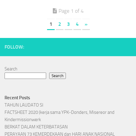
Page 1 of 4
1
2
3
4
»
FOLLOW:
Search
Search
Recent Posts
TAHUN LAUDATO SI
FACTSHEET 2020 (kerja sama YPK-Donders, Misereor and
Kindermissionwerk
BERKAT DALAM KETERBATASAN
PERAYAAN 73 KEMERDEKAAN dan HARI ANAK NASIONAL