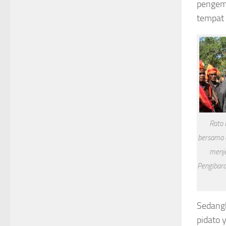
pengemb
tempat 
Rato 
bersama 
menje
Pengibar
Sedangk
pidato 