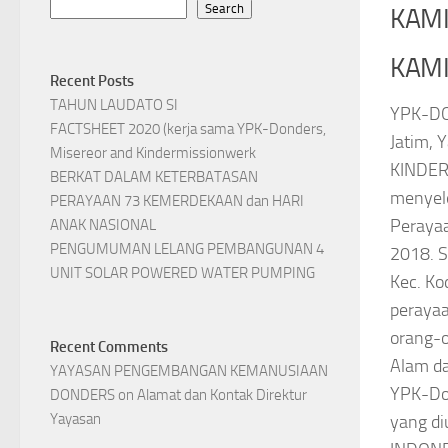
Search
KAM
KAMI 
Recent Posts
TAHUN LAUDATO SI
YPK-DO
FACTSHEET 2020 (kerja sama YPK-Donders,
Jatim,
Misereor and Kindermissionwerk
KINDER
BERKAT DALAM KETERBATASAN
menyel
PERAYAAN 73 KEMERDEKAAN dan HARI
Perayaa
ANAK NASIONAL
PENGUMUMAN LELANG PEMBANGUNAN 4
2018. S
UNIT SOLAR POWERED WATER PUMPING
Kec. Ko
perayaa
orang-o
Recent Comments
Alam d
YAYASAN PENGEMBANGAN KEMANUSIAAN
YPK-Don
DONDERS
on
Alamat dan Kontak Direktur
Yayasan
yang di