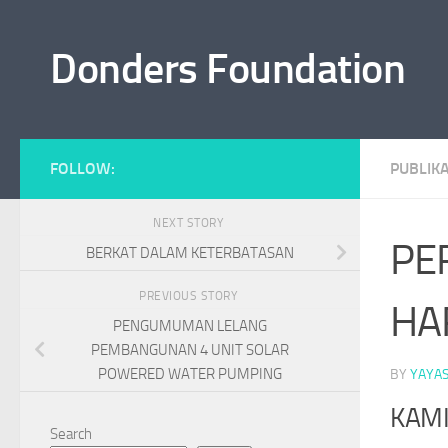
Skip to content
Donders Foundation
FOLLOW:
PUBLIKA
NEXT STORY
PE
BERKAT DALAM KETERBATASAN
PREVIOUS STORY
HA
PENGUMUMAN LELANG
PEMBANGUNAN 4 UNIT SOLAR
POWERED WATER PUMPING
BY
YAYA
KAMI
Search