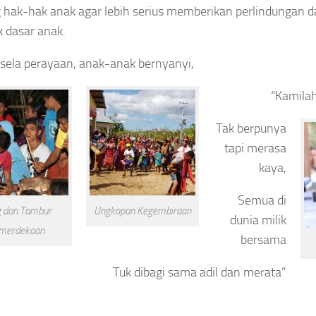
 hak-hak anak agar lebih serius memberikan perlindungan
 dasar anak.
-sela perayaan, anak-anak bernyanyi,
“Kamilah
Tak berpunya
tapi merasa
kaya,
Semua di
 dan Tambur
Ungkapan Kegembiraan
dunia milik
merdekaan
bersama
Tuk dibagi sama adil dan merata”