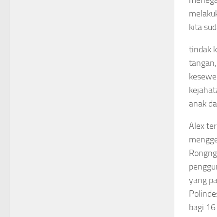
menega
melakuk
kita su
tindak 
tangan
kesewe
kejaha
anak d
Alex te
menggen
Rongngo
penggun
yang p
Polind
bagi 16