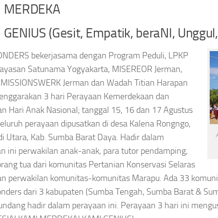
I MERDEKA
GENIUS (Gesit, Empatik, beraNI, Unggul,
NDERS bekerjasama dengan Program Peduli, LPKP
 Yayasan Satunama Yogyakarta, MISEREOR Jerman,
MISSIONSWERK Jerman dan Wadah Titian Harapan
enggarakan 3 hari Perayaan Kemerdekaan dan
n Hari Anak Nasional; tanggal 15, 16 dan 17 Agustus
eluruh perayaan dipusatkan di desa Kalena Rongngo,
di Utara, Kab. Sumba Barat Daya. Hadir dalam
n ini perwakilan anak-anak, para tutor pendamping,
rang tua dari komunitas Pertanian Konservasi Selaras
an perwakilan komunitas-komunitas Marapu. Ada 33 komun
ders dari 3 kabupaten (Sumba Tengah, Sumba Barat & Sum
undang hadir dalam perayaan ini. Perayaan 3 hari ini meng