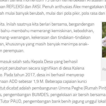
skan bahwa momentum 73 tahun Kemerdekaan RI adalah sa
an REFLEKSI dan AKSI. Penuh anthusias Alex mengatakan 
dah mulai banyak berubah, mulai dari pola pikir, pola rasa dan
kita. Inilah saatnya kita berlari bersama, bergandengan
, bahu-membahu memerangi kemiskinan, kebodohan,
nang-wenangan, kekerasan dan tindakan-tindakan
tan, khususnya yang masih banyak menimpa anak-
an perempuan.
rmasuk salah satu Kepala Desa yang berhasil
jot perubahan secara signifikan di desa Kalena
Ro
. Pada tahun 2017, desa ini berhasil menyerap
aan ADD sebesar 1,9 M. Beberapa capaian kunci
atut dicatat adalah pembangunan Umma Peghe (Rumah Pin
es, pengembangan BUMDES, pengelolaan air bersih bersam
 Tutor PAUD, pengembangan bank benih jagung unggul lokal