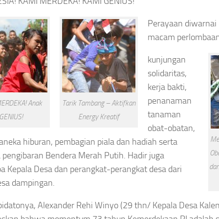
SIA! KAMI MERDEKA! KAMI GENIUS!
Perayaan diwarnai
macam perlombaan
kunjungan
solidaritas,
kerja bakti,
penanaman
MERDEKA! Anak
Tarik Tambang – Aktifkan
tanaman
GENIUS!
Energy Kreatif
obat-obatan,
Me
neka hiburan, pembagian piala dan hadiah serta
Ob
 pengibaran Bendera Merah Putih. Hadir juga
dan
a Kepala Desa dan perangkat-perangkat desa dari
esa dampingan.
idatonya, Alexander Rehi Winyo (29 thn/ Kepala Desa Kale