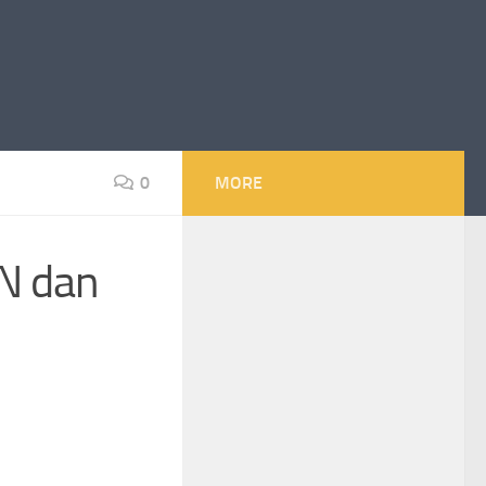
0
MORE
N dan