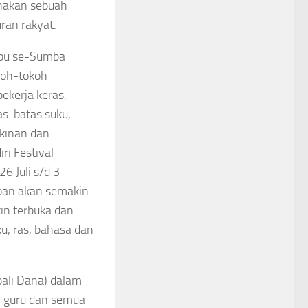
anakan sebuah
ran rakyat.
apu se-Sumba
koh-tokoh
ekerja keras,
as-batas suku,
skinan dan
ri Festival
6 Juli s/d 3
epan akan semakin
in terbuka dan
u, ras, bahasa dan
ali Dana) dalam
, guru dan semua