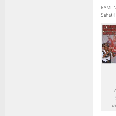
KAMI IN
Sehat)!
B
B
Be