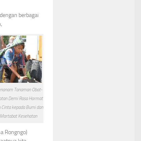
 dengan berbagai
,
nanam Tanaman Obat-
atan Demi Rasa Hormat
 Cinta kepada Bumi dan
Martabat Kesehatan
na Rongngo)