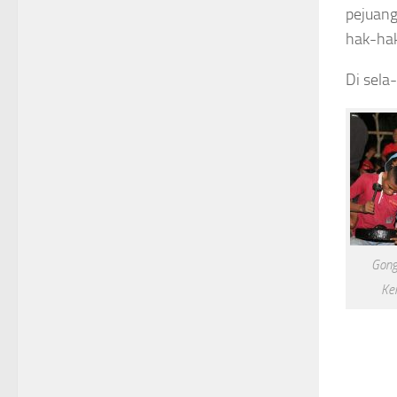
pejuang
hak-hak
Di sela
Gong
Ke