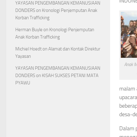
INDONE
YAYASAN PENGEMBANGAN KEMANUSIAAN
DONDERS
on
Kronologi Penjemputan Anak
Korban Trafficking
Herman Buyle
on
Kronologi Penjemputan
Anak Korban Trafficking
Michiel Hoedt
on
Alamat dan Kontak Direktur
Yayasan
Anak 
YAYASAN PENGEMBANGAN KEMANUSIAAN
DONDERS
on
KISAH SUKSES PETANI MATA
PYAWU
malam a
upacara
beberap
desa-d
Dalam p