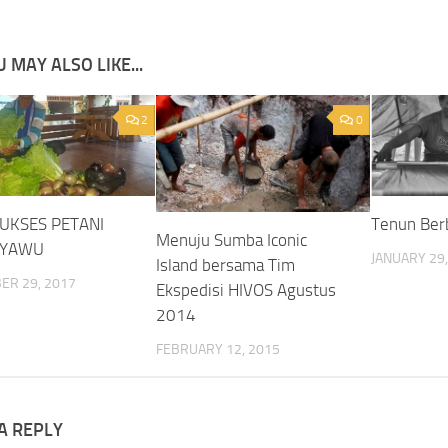
 MAY ALSO LIKE...
2
0
SUKSES PETANI
Tenun Ber
Menuju Sumba Iconic
PYAWU
JANUARY 29,
Island bersama Tim
ER 29, 2017
Ekspedisi HIVOS Agustus
2014
FEBRUARY 12, 2015
A REPLY