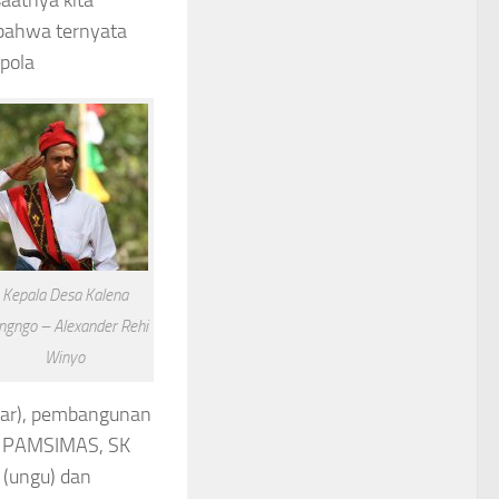
atnya kita
bahwa ternyata
 pola
Kepala Desa Kalena
ngngo – Alexander Rehi
Winyo
tar), pembangunan
a PAMSIMAS, SK
 (ungu) dan