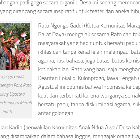
angan padi gogo secara organik. Desa ini sedang merenc
yang dirancang secara inspiratif untuk teater dan aneka hibu
Rato Ngongo Gaddi (Ketua Komunitas Mar
Barat Daya) mengajak sesama Rato dan to
masyarakat yang hadir untuk bersatu padu b
ikhlas dan tanpa kenal lelah melampaui bat
agama, ras, bahasa, juga batas-batas kemi
ketidakadilan. Rato yang baru saja menghadi
Ngongo Gaddi
Kearifan Lokal di Kulonprogo, Jawa Tengah (2
dengan Para Rato
Agustus) ini optimis bahwa Indonesia ke d
lang Upacara
kuat dan terberkati karena warganya semak
an Bendera Merah
bersatu padu, tanpa diskriminasi agama, suk
Putih
antar golongan.
an Karlin (perwakilan Komunitas Anak Ndua Awa/ Desa Kab
yang disampaikan dalam bahasa Inggris, mengajak orang tua