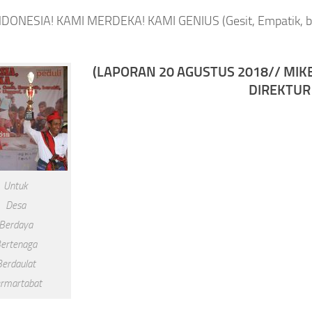
DONESIA! KAMI MERDEKA! KAMI GENIUS (Gesit, Empatik, be
(LAPORAN 20 AGUSTUS 2018// MIKE
DIREKTUR
Untuk
Desa
Berdaya
ertenaga
erdaulat
rmartabat