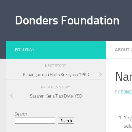
Skip to content
Donders Foundation
FOLLOW:
ABOUT 
NEXT STORY
Na
Keuangan dan Harta Kekayaan YPKD
PREVIOUS STORY
BY
DOND
Sasaran Kerja Tiap Divisi YSD
Search
Yay
Search
sel