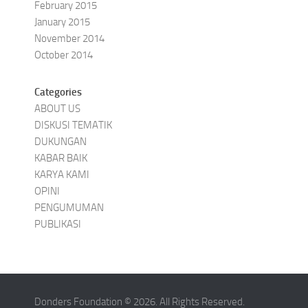
February 2015
January 2015
November 2014
October 2014
Categories
ABOUT US
DISKUSI TEMATIK
DUKUNGAN
KABAR BAIK
KARYA KAMI
OPINI
PENGUMUMAN
PUBLIKASI
Donders Foundation © 2026. All Rights Reserved.