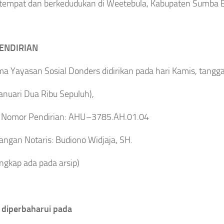
tempat dan berkedudukan di Weetebula, Kabupaten Sumba B
ENDIRIAN
ma Yayasan Sosial Donders didirikan pada hari Kamis, tang
Januari Dua Ribu Sepuluh),
 Nomor Pendirian: AHU–3785.AH.01.04
angan Notaris: Budiono Widjaja, SH.
engkap ada pada arsip)
i diperbaharui pada