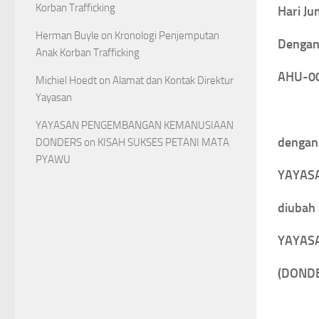
Korban Trafficking
Hari J
Herman Buyle
on
Kronologi Penjemputan
Dengan
Anak Korban Trafficking
AHU-00
Michiel Hoedt
on
Alamat dan Kontak Direktur
Yayasan
YAYASAN PENGEMBANGAN KEMANUSIAAN
dengan
DONDERS
on
KISAH SUKSES PETANI MATA
PYAWU
YAYAS
diubah
YAYAS
(DOND