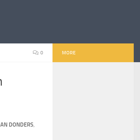
0
MORE
n
AAN DONDERS
,