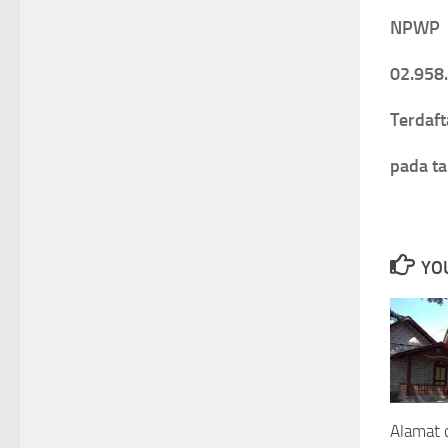
NPWP
02.958
Terdaft
pada t
YOU
Alamat 