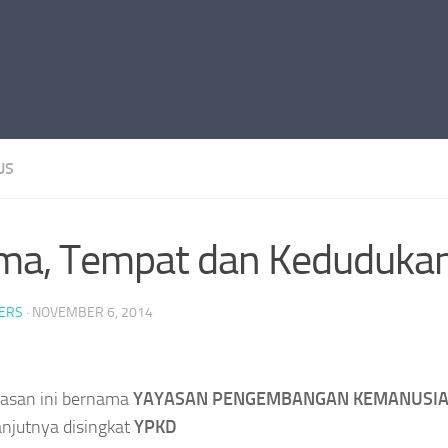
US
ma, Tempat dan Keduduka
ERS
·
NOVEMBER 6, 2014
asan ini bernama
YAYASAN PENGEMBANGAN KEMANUSI
anjutnya disingkat
YPKD