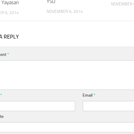
YSD
r Yayasan
NOVEMBER 6
NOVEMBER 6, 2014
R 6, 2014
A REPLY
ent
*
e
*
Email
*
te