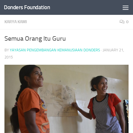
Donders Foundation
Skip to content
KARYA KAMI
0
Semua Orang Itu Guru
BY
YAYASAN PENGEMBANGAN KEMANUSIAAN DONDERS
·
JANUARY 21,
2015