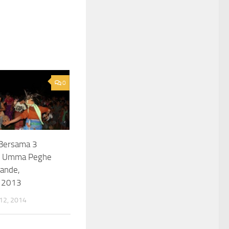
0
Bersama 3
s Umma Peghe
ande,
 2013
2, 2014