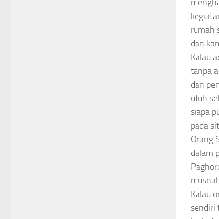
menghar
kegiata
rumah s
dan ka
Kalau 
tanpa a
dan pe
utuh se
siapa p
pada si
Orang S
dalam p
Paghoro
musnah 
Kalau o
sendiri