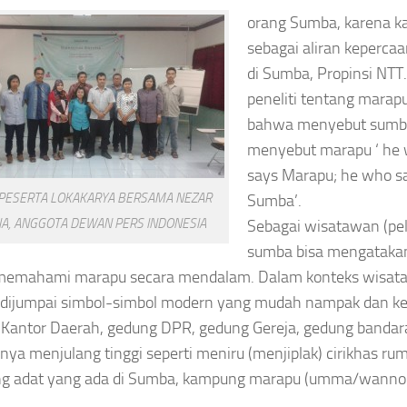
orang Sumba, karena k
sebagai aliran kepercaa
di Sumba, Propinsi NTT
peneliti tentang mara
bahwa menyebut sumb
menyebut marapu ‘ he
says Marapu; he who s
PESERTA LOKAKARYA BERSAMA NEZAR
Sumba’.
IA, ANGGOTA DEWAN PERS INDONESIA
Sebagai wisatawan (pel
sumba bisa mengatakan
memahami marapu secara mendalam. Dalam konteks wisata
dijumpai simbol-simbol modern yang mudah nampak dan kel
Kantor Daerah, gedung DPR, gedung Gereja, gedung banda
ya menjulang tinggi seperti meniru (menjiplak) cirikhas r
g adat yang ada di Sumba, kampung marapu (umma/wanno 