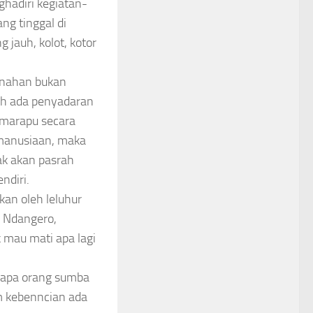
ghadiri kegiatan-
ng tinggal di
jauh, kolot, kotor
snahan bukan
ah ada penyadaran
marapu secara
emanusiaan, maka
ak akan pasrah
ndiri.
kan oleh leluhur
u Ndangero,
 mau mati apa lagi
gapa orang sumba
m kebenncian ada