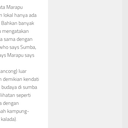
ata Marapu
n lokal hanya ada
. Bahkan banyak
pu mengatakan
a sama dengan
 who says Sumba,
ays Marapu says
ancong) luar
 demikian kendati
 budaya di sumba
ihatan seperti
ra dengan
umah kampung-
kalada).