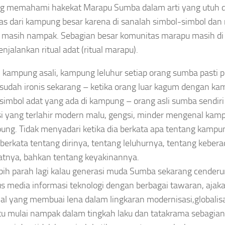
 memahami hakekat Marapu Sumba dalam arti yang utuh da
pas dari kampung besar karena di sanalah simbol-simbol dan r
masih nampak. Sebagian besar komunitas marapu masih di
njalankan ritual adat (ritual marapu).
 kampung asali, kampung leluhur setiap orang sumba pasti
sudah ironis sekarang – ketika orang luar kagum dengan kamp
simbol adat yang ada di kampung – orang asli sumba sendir
i yang terlahir modern malu, gengsi, minder mengenal kamp
ung. Tidak menyadari ketika dia berkata apa tentang kampu
berkata tentang dirinya, tentang leluhurnya, tentang keber
tnya, bahkan tentang keyakinannya.
bih parah lagi kalau generasi muda Sumba sekarang cenderun
us media informasi teknologi dengan berbagai tawaran, ajak
al yang membuai lena dalam lingkaran modernisasi,globalisasi
itu mulai nampak dalam tingkah laku dan tatakrama sebagia