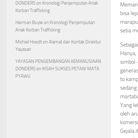
DONDERS
on
Kronologi Penjemputan Anak
Memang
Korban Trafficking
bisa le
marapu 
Herman Buyle
on
Kronologi Penjemputan
Anak Korban Trafficking
setia me
Michiel Hoedt
on
Alamat dan Kontak Direktur
Sebagai
Yayasan
Hanya, 
YAYASAN PENGEMBANGAN KEMANUSIAAN
simbol-
DONDERS
on
KISAH SUKSES PETANI MATA
generas
PYAWU
to kamp
sedang 
martaba
Yang le
oleh ar
komersi
Gejala 