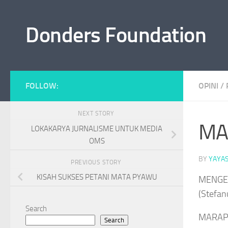
Skip to content
Donders Foundation
FOLLOW:
OPINI
/
NEXT STORY
MA
LOKAKARYA JURNALISME UNTUK MEDIA
OMS
BY
YAYA
PREVIOUS STORY
KISAH SUKSES PETANI MATA PYAWU
MENGE
(Stefan
Search
MARAPU
Search