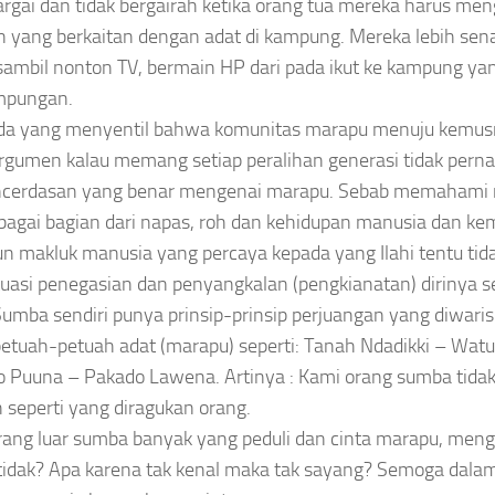
gai dan tidak bergairah ketika orang tua mereka harus men
n yang berkaitan dengan adat di kampung. Mereka lebih sena
ambil nonton TV, bermain HP dari pada ikut ke kampung yang 
mpungan.
ada yang menyentil bahwa komunitas marapu menuju kemu
rgumen kalau memang setiap peralihan generasi tidak pern
ncerdasan yang benar mengenai marapu. Sebab memahami 
bagai bagian dari napas, roh dan kehidupan manusia dan k
un makluk manusia yang percaya kepada yang Ilahi tentu tid
tuasi penegasian dan penyangkalan (pengkianatan) dirinya se
umba sendiri punya prinsip-prinsip perjuangan yang diwaris
etuah-petuah adat (marapu) seperti: Tanah Ndadikki – Wat
 Puuna – Pakado Lawena. Artinya : Kami orang sumba tidak
seperti yang diragukan orang.
rang luar sumba banyak yang peduli dan cinta marapu, men
 tidak? Apa karena tak kenal maka tak sayang? Semoga dala