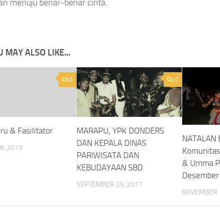
an menuju benar-benar cinta.
 MAY ALSO LIKE...
0
0
u & Fasilitator
MARAPU, YPK DONDERS
NATALAN 
DAN KEPALA DINAS
8, 2015
Komunita
PARIWISATA DAN
& Umma P
KEBUDAYAAN SBD
Desember
SEPTEMBER 29, 2017
NOVEMBER 1