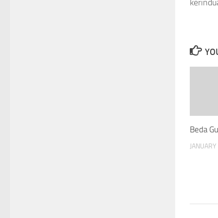
kerindu
YOU
Beda Gur
JANUARY 