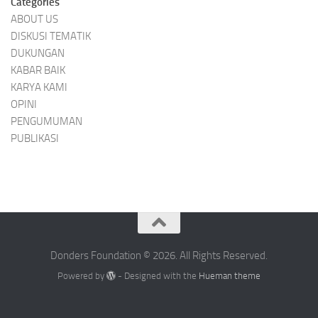
Categories
ABOUT US
DISKUSI TEMATIK
DUKUNGAN
KABAR BAIK
KARYA KAMI
OPINI
PENGUMUMAN
PUBLIKASI
Donders Foundation © 2026. All Rights Reserved.
Powered by
- Designed with the
Hueman theme