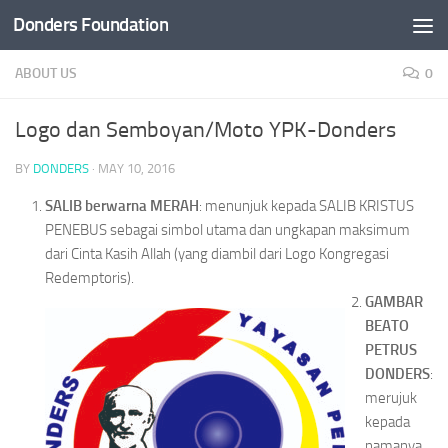
Donders Foundation
Skip to content
ABOUT US
0
Logo dan Semboyan/Moto YPK-Donders
BY
DONDERS
·
MAY 10, 2016
SALIB berwarna MERAH
: menunjuk kepada SALIB KRISTUS
PENEBUS sebagai simbol utama dan ungkapan maksimum
dari Cinta Kasih Allah (yang diambil dari Logo Kongregasi
Redemptoris).
GAMBAR
BEATO
PETRUS
DONDERS
:
merujuk
kepada
namanya,